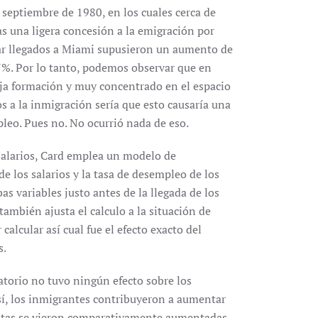
e septiembre de 1980, en los cuales cerca de
s una ligera concesión a la emigración por
jar llegados a Miami supusieron un aumento de
 7%. Por lo tanto, podemos observar que en
aja formación y muy concentrado en el espacio
s a la inmigración sería que esto causaría una
pleo. Pues no. No ocurrió nada de eso.
s salarios, Card emplea un modelo de
e los salarios y la tasa de desempleo de los
s variables justo antes de la llegada de los
ambién ajusta el calculo a la situación de
calcular así cual fue el efecto exacto del
s.
ratorio no tuvo ningún efecto sobre los
sí, los inmigrantes contribuyeron a aumentar
 rentas se vieron comparativamente aumentadas