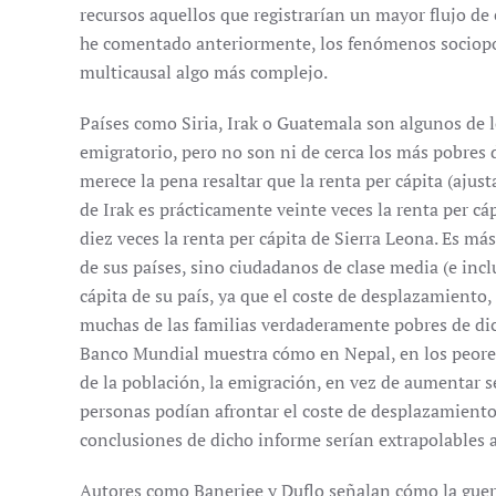
recursos aquellos que registrarían un mayor flujo de 
he comentado anteriormente, los fenómenos sociopolí
multicausal algo más complejo.
Países como Siria, Irak o Guatemala son algunos de l
emigratorio, pero no son ni de cerca los más pobres
merece la pena resaltar que la renta per cápita (ajus
de Irak es prácticamente veinte veces la renta per cá
diez veces la renta per cápita de Sierra Leona. Es má
de sus países, sino ciudadanos de clase media (e incl
cápita de su país, ya que el coste de desplazamiento
muchas de las familias verdaderamente pobres de dich
Banco Mundial muestra cómo en Nepal, en los peor
de la población, la emigración, en vez de aumentar 
personas podían afrontar el coste de desplazamient
conclusiones de dicho informe serían extrapolables 
Autores como Banerjee y Duflo señalan cómo la guerr