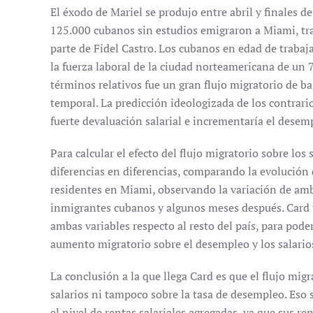
El éxodo de Mariel se produjo entre abril y finales d
125.000 cubanos sin estudios emigraron a Miami, tra
parte de Fidel Castro. Los cubanos en edad de traba
la fuerza laboral de la ciudad norteamericana de un
términos relativos fue un gran flujo migratorio de b
temporal. La predicción ideologizada de los contrario
fuerte devaluación salarial e incrementaría el desem
Para calcular el efecto del flujo migratorio sobre lo
diferencias en diferencias, comparando la evolución d
residentes en Miami, observando la variación de amba
inmigrantes cubanos y algunos meses después. Card t
ambas variables respecto al resto del país, para poder 
aumento migratorio sobre el desempleo y los salario
La conclusión a la que llega Card es que el flujo mig
salarios ni tampoco sobre la tasa de desempleo. Eso 
el nivel de rentas salariales agregadas, ya que sus