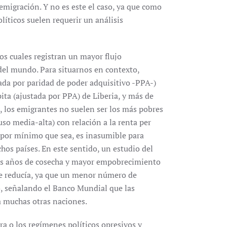
emigración. Y no es este el caso, ya que como
ticos suelen requerir un análisis
os cuales registran un mayor flujo
 del mundo. Para situarnos en contexto,
tada por paridad de poder adquisitivo -PPA-)
pita (ajustada por PPA) de Liberia, y más de
s, los emigrantes no suelen ser los más pobres
uso media-alta) con relación a la renta per
, por mínimo que sea, es inasumible para
os países. En este sentido, un estudio del
es años de cosecha y mayor empobrecimiento
se reducía, ya que un menor número de
o, señalando el Banco Mundial que las
a muchas otras naciones.
a o los regímenes políticos opresivos y