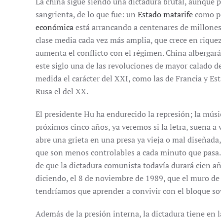
La china sigue siendo una dictadura brutal, aunque 
sangrienta, de lo que fue: un
Estado matarife
como po
económica
está arrancando a centenares de millones
clase media cada vez más amplia, que crece en riquez
aumenta el conflicto con el régimen. China albergar
este siglo una de las revoluciones de mayor calado d
medida el carácter del XXI, como las de Francia y E
Rusa el del XX.
El presidente Hu ha endurecido la represión; la músi
próximos cinco años, ya veremos si la letra, suena a 
abre una grieta en una presa ya vieja o mal diseñada
que son menos controlables a cada minuto que pasa.
de que la dictadura comunista todavía durará cien a
diciendo, el 8 de noviembre de 1989, que el muro de
tendríamos que aprender a convivir con el bloque sov
Además de la presión interna, la dictadura tiene en l