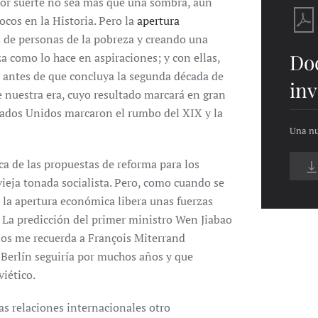
por suerte no sea más que una sombra, aún
cos en la Historia. Pero la
apertura
 de personas de la pobreza y creando una
Do
a como lo hace en aspiraciones; y con ellas,
á antes de que concluya la segunda década de
inv
e nuestra era, cuyo resultado marcará en gran
stados Unidos marcaron el rumbo del XIX y la
Una nu
ca de las propuestas de reforma para los
vieja tonada socialista. Pero, como cuando se
, la apertura económica libera unas fuerzas
 La predicción del primer ministro
Wen Jiabao
ños me recuerda a François Miterrand
 Berlín seguiría por muchos años y que
iético.
as relaciones internacionales otro