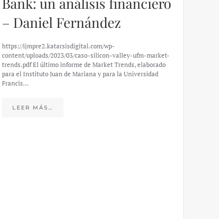
Bank: un análisis financiero
– Daniel Fernández
https://ijmpre2.katarsisdigital.com/wp-
content/uploads/2023/03/caso-silicon-valley-ufm-market-
trends.pdf El último informe de Market Trends, elaborado
para el Instituto Juan de Mariana y para la Universidad
Francis…
Esp
peo
LEER MÁS…
eco
20
El IJM
mide e
Europea
Económ