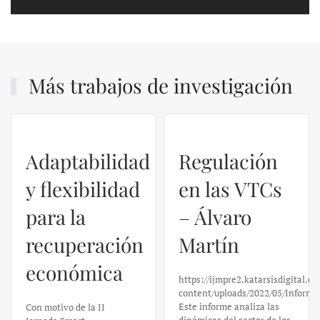
Más trabajos de investigación
Adaptabilidad
Regulación
y flexibilidad
en las VTCs
para la
– Álvaro
recuperación
Martín
económica
https://ijmpre2.katarsisdigital.c
content/uploads/2022/05/Informe
Este informe analiza las
Con motivo de la II