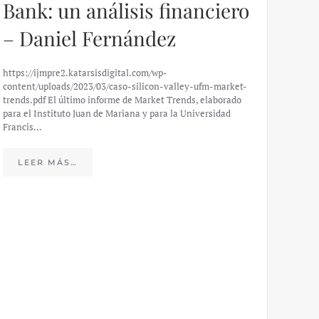
Bank: un análisis financiero
– Daniel Fernández
https://ijmpre2.katarsisdigital.com/wp-
content/uploads/2023/03/caso-silicon-valley-ufm-market-
trends.pdf El último informe de Market Trends, elaborado
para el Instituto Juan de Mariana y para la Universidad
Francis…
Esp
peo
LEER MÁS…
eco
20
El IJM
mide e
Europea
Económ