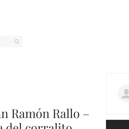
an Ramón Rallo –
a del corralito