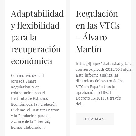
Regulación
en las VTCs
– Álvaro
El caso de
Martín
Silicon
https://ijmpre2.katarsisdigital.com/wp-
Valley Bank:
content/uploads/2022/05/Informe_sobre_las_VTC.pdf
Este informe analiza las
un análisis
dinámicas del sector de los
VTC en España tras la
financiero –
aprobación del Real
Decreto 13/2018, a través
Daniel
del…
Fernández
LEER MÁS…
https://ijmpre2.katarsisdigital.c
content/uploads/2023/03/caso-