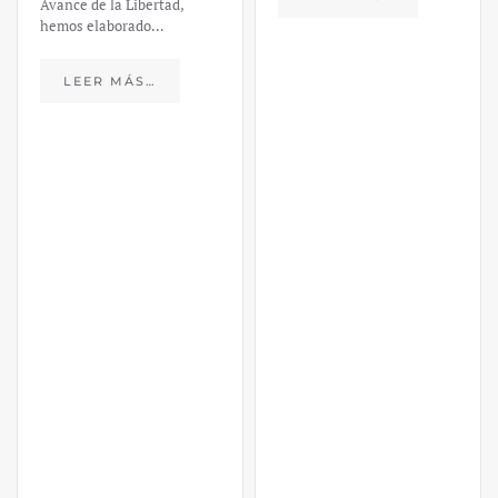
https://ijmpre2.katarsisdigital.c
content/uploads/2023/03/caso-
silicon-valley-ufm-market-
trends.pdf El último
informe de Market Trends,
elaborado para el Instituto
Juan de Mariana y para la
Universidad Francis…
LEER MÁS…