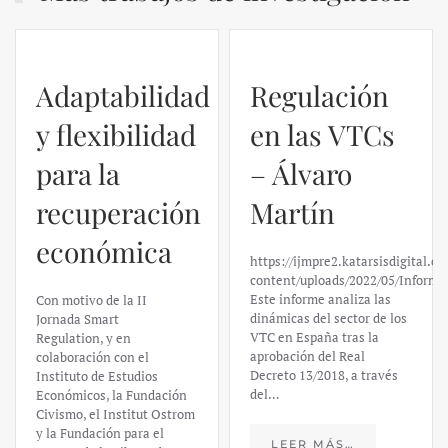
Regulación
en las VTCs
– Álvaro
El caso de
Martín
Silicon
https://ijmpre2.katarsisdigital.com/wp-
Valley Bank:
content/uploads/2022/05/Informe_sobre_las_VTC.pdf
Este informe analiza las
un análisis
dinámicas del sector de los
VTC en España tras la
financiero –
aprobación del Real
Decreto 13/2018, a través
Daniel
del…
Fernández
LEER MÁS…