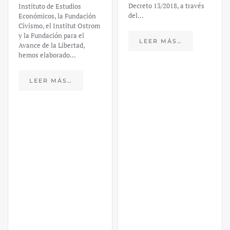
Decreto 13/2018, a través
Daniel
del…
Fernández
LEER MÁS…
https://ijmpre2.katarsisdigital.c
content/uploads/2023/03/caso-
silicon-valley-ufm-market-
trends.pdf El último
informe de Market Trends,
elaborado para el Instituto
Juan de Mariana y para la
Universidad Francis…
LEER MÁS…