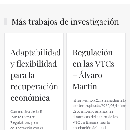
Más trabajos de investigación
Regulación
en las VTCs
– Álvaro
El caso de
Martín
Silicon
https://ijmpre2.katarsisdigital.com/wp-
Valley Bank:
content/uploads/2022/05/Informe_sobre_las_VTC.pdf
Este informe analiza las
un análisis
dinámicas del sector de los
VTC en España tras la
financiero –
aprobación del Real