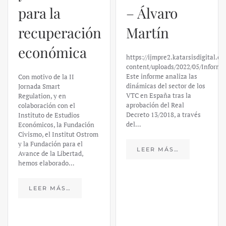
para la
– Álvaro
recuperación
Martín
económica
https://ijmpre2.katarsisdigital.c
content/uploads/2022/05/Informe
Este informe analiza las
Con motivo de la II
dinámicas del sector de los
Jornada Smart
VTC en España tras la
Regulation, y en
aprobación del Real
colaboración con el
Decreto 13/2018, a través
Instituto de Estudios
del…
Económicos, la Fundación
Civismo, el Institut Ostrom
y la Fundación para el
LEER MÁS…
Avance de la Libertad,
hemos elaborado…
LEER MÁS…