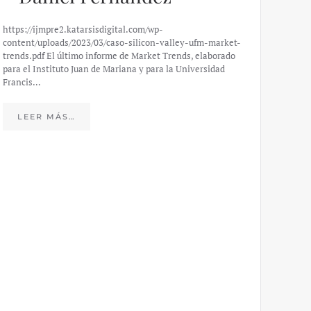
https://ijmpre2.katarsisdigital.com/wp-
content/uploads/2023/03/caso-silicon-valley-ufm-market-
trends.pdf El último informe de Market Trends, elaborado
para el Instituto Juan de Mariana y para la Universidad
Francis…
Esp
peo
LEER MÁS…
eco
20
El IJM
mide e
Europea
Económ
LE