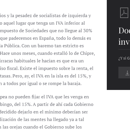
ios y la pesadez de socialistas de izquierda y
do aquel lugar que tenga un IVA inferior al
Do
impuesto de Sociedades que no llegue al 30%
 la que padecemos en España, todo lo demás es
inv
a Pública. Con un baremo tan estricto es
 Hace unos meses, cuando estalló lo de Chipre,
¿Y si G
irracas habituales le hacían es que era un
o fiscal. Existe el impuesto sobre la renta, el
sas. Pero, ay, el IVA en la isla es del 15%, y
n a todos por igual o se rompe la baraja.
pea no pueden fijar el IVA que les venga en
bingo, del 15%. A partir de ahí cada Gobierno
decidido dejarlo en el mínimo deberían ser
ización de las mentes ha llegado ya a tal
 las orejas cuando el Gobierno sube los