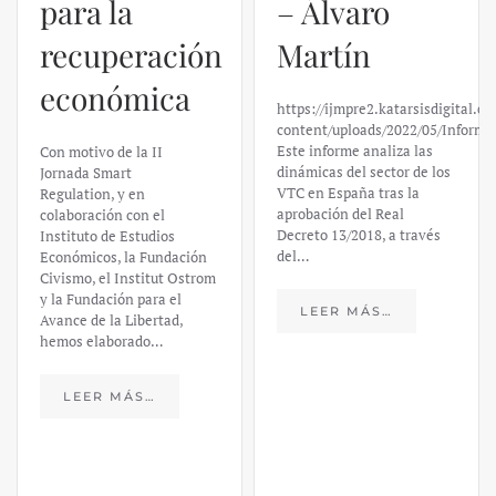
para la
– Álvaro
recuperación
Martín
económica
https://ijmpre2.katarsisdigital.c
content/uploads/2022/05/Informe
Este informe analiza las
Con motivo de la II
dinámicas del sector de los
Jornada Smart
VTC en España tras la
Regulation, y en
aprobación del Real
colaboración con el
Decreto 13/2018, a través
Instituto de Estudios
del…
Económicos, la Fundación
Civismo, el Institut Ostrom
y la Fundación para el
LEER MÁS…
Avance de la Libertad,
hemos elaborado…
LEER MÁS…