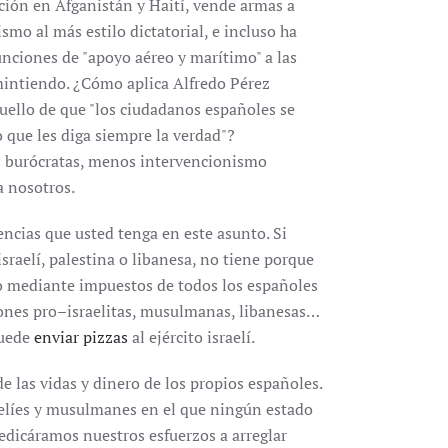
ión en Afganistán y Haití, vende armas a
smo al más estilo dictatorial, e incluso ha
unciones de "apoyo aéreo y marítimo" a las
mintiendo. ¿Cómo aplica Alfredo Pérez
uello de que "los ciudadanos españoles se
que les diga siempre la verdad"?
 burócratas, menos intervencionismo
a nosotros.
ncias que usted tenga en este asunto. Si
raelí, palestina o libanesa, no tiene porque
do mediante impuestos de todos los españoles
iones pro–israelitas, musulmanas, libanesas…
puede
enviar pizzas
al ejército israelí.
e las vidas y dinero de los propios españoles.
aelíes y musulmanes en el que ningún estado
edicáramos nuestros esfuerzos a arreglar