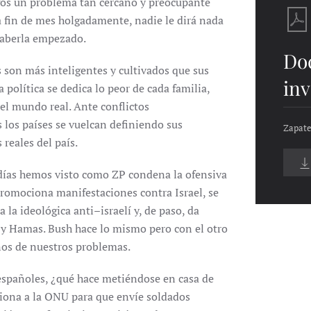
igos un problema tan cercano y preocupante
a fin de mes holgadamente, nadie le dirá nada
haberla empezado.
Do
s son más inteligentes y cultivados que sus
inv
política se dedica lo peor de cada familia,
 el mundo real. Ante conflictos
s los países se vuelcan definiendo sus
Zapate
 reales del país.
 días hemos visto como ZP condena la ofensiva
 promociona manifestaciones contra Israel, se
la ideológica anti–israelí y, de paso, da
 y Hamas. Bush hace lo mismo pero con el otro
nos de nuestros problemas.
 españoles, ¿qué hace metiéndose en casa de
siona a la ONU para que envíe soldados