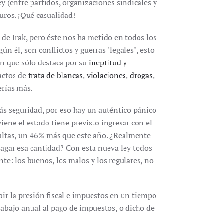
y (entre partidos, organizaciones sindicales y
uros. ¡Qué casualidad!
 de Irak, pero éste nos ha metido en todos los
n él, son conflictos y guerras "legales", esto
ón que sólo destaca por su
ineptitud y
 actos de
trata de blancas
,
violaciones
,
drogas
,
erías más.
s seguridad, por eso hay un auténtico pánico
iene el estado tiene previsto ingresar con el
ultas, un 46% más que este año. ¿Realmente
agar esa cantidad? Con esta nueva ley todos
te: los buenos, los malos y los regulares, no
bir la presión fiscal e impuestos en un tiempo
abajo anual al pago de impuestos, o dicho de