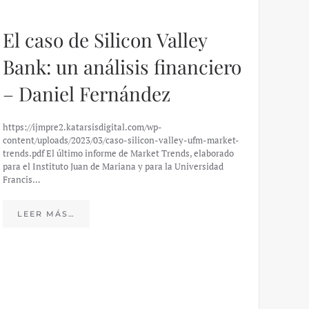
El caso de Silicon Valley
Bank: un análisis financiero
– Daniel Fernández
https://ijmpre2.katarsisdigital.com/wp-
content/uploads/2023/03/caso-silicon-valley-ufm-market-
trends.pdf El último informe de Market Trends, elaborado
para el Instituto Juan de Mariana y para la Universidad
Francis…
Esp
peo
LEER MÁS…
eco
20
El IJM