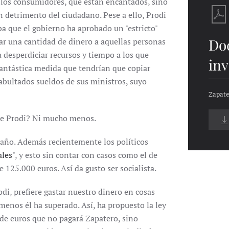
 los consumidores, que están encantados, sino
en detrimento del ciudadano. Pese a ello, Prodi
a que el gobierno ha aprobado un "estricto"
Do
ar una cantidad de dinero a aquellas personas
 desperdiciar recursos y tiempo a los que
inv
antástica medida que tendrían que copiar
abultados sueldos de sus ministros, suyo
Zapate
 de Prodi? Ni mucho menos.
 año. Además recientemente los políticos
ales
", y esto sin contar con casos como el de
 125.000 euros. Así da gusto ser socialista.
odi, prefiere gastar nuestro dinero en cosas
enos él ha superado. Así, ha propuesto la ley
 de euros que no pagará Zapatero, sino