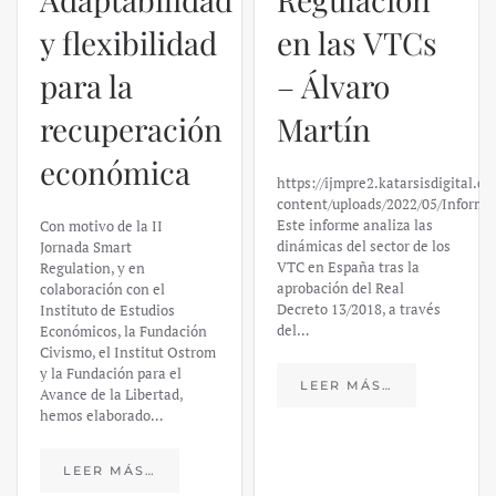
y flexibilidad
en las VTCs
para la
– Álvaro
recuperación
Martín
económica
https://ijmpre2.katarsisdigital.c
content/uploads/2022/05/Informe
Este informe analiza las
Con motivo de la II
dinámicas del sector de los
Jornada Smart
VTC en España tras la
Regulation, y en
aprobación del Real
colaboración con el
Decreto 13/2018, a través
Instituto de Estudios
del…
Económicos, la Fundación
Civismo, el Institut Ostrom
y la Fundación para el
LEER MÁS…
Avance de la Libertad,
hemos elaborado…
LEER MÁS…