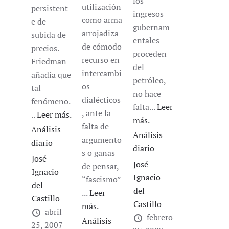
los
utilización
persistent
ingresos
como arma
e de
gubernam
arrojadiza
subida de
entales
de cómodo
precios.
proceden
recurso en
Friedman
del
intercambi
añadía que
petróleo,
os
tal
no hace
dialécticos
fenómeno.
falta...
Leer
, ante la
..
Leer más.
más.
falta de
Análisis
Análisis
argumento
diario
diario
s o ganas
José
José
de pensar,
Ignacio
Ignacio
“fascismo”
del
del
...
Leer
Castillo
Castillo
más.
abril
febrero
Análisis
25, 2007