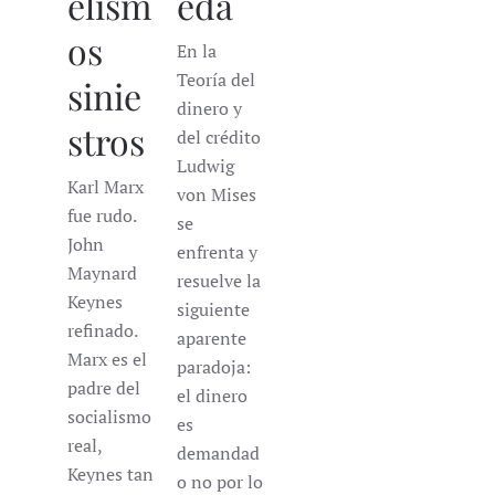
elism
eda
os
En la
Teoría del
sinie
dinero y
stros
del crédito
Ludwig
Karl Marx
von Mises
fue rudo.
se
John
enfrenta y
Maynard
resuelve la
Keynes
siguiente
refinado.
aparente
Marx es el
paradoja:
padre del
el dinero
socialismo
es
real,
demandad
Keynes tan
o no por lo