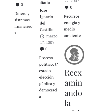
27, 2007
diario
0
0
José
Dinero y
Recursos
Ignacio
sistemas
energía y
del
financiero
medio
Castillo
s
ambiente
marzo
27, 2007
0
Proceso
político: tª
Reex
estado
elección
amin
pública y
ando
democraci
a
la