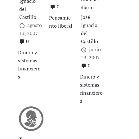
Ignacio
0
diario
del
Castillo
José
Pensamie
agosto
Ignacio
nto liberal
13, 2007
del
0
Castillo
junio
Dinero y
19, 2007
sistemas
0
financiero
s
Dinero y
sistemas
financiero
s