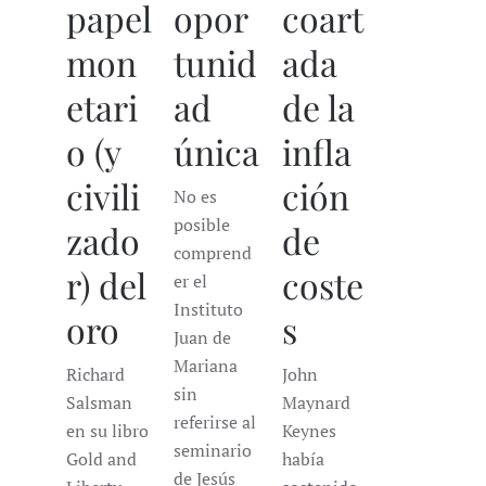
papel
opor
coart
mon
tunid
ada
etari
ad
de la
o (y
única
infla
civili
ción
No es
posible
zado
de
comprend
r) del
coste
er el
Instituto
oro
s
Juan de
Mariana
Richard
John
sin
Salsman
Maynard
referirse al
en su libro
Keynes
seminario
Gold and
había
de Jesús