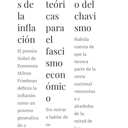
s de
teóri
o del
la
cas
chavi
infla
para
smo
ción
el
Habida
cuenta de
fasci
El premio
que la
Nobel de
smo
tercera
Economía
parte de la
econ
Milton
renta
Friedman
ómic
nacional
definía la
venezolan
o
inflación
a y
como un
alrededor
Sin entrar
proceso
de la
a hablar de
generaliza
mitad de
su
do y