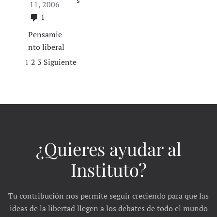
s
11, 2006
1
Pensamie
nto liberal
Navegación
1
2
3
Siguiente
de
entradas
¿Quieres ayudar al
Instituto?
Tu contribución nos permite seguir creciendo para que las
ideas de la libertad llegen a los debates de todo el mundo