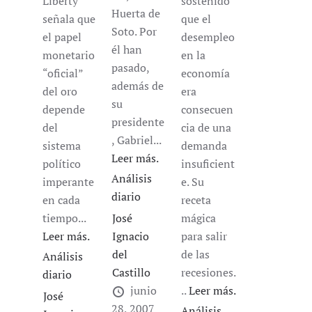
Liberty
sostenido
Huerta de
señala que
que el
Soto. Por
el papel
desempleo
él han
monetario
en la
pasado,
“oficial”
economía
además de
del oro
era
su
depende
consecuen
presidente
del
cia de una
, Gabriel...
sistema
demanda
Leer más.
político
insuficient
Análisis
imperante
e. Su
diario
en cada
receta
tiempo...
José
mágica
Leer más.
Ignacio
para salir
del
de las
Análisis
Castillo
recesiones.
diario
junio
..
Leer más.
José
28, 2007
Análisis