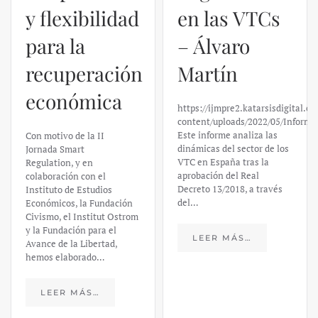
y flexibilidad
en las VTCs
para la
– Álvaro
recuperación
Martín
económica
https://ijmpre2.katarsisdigital.c
content/uploads/2022/05/Informe
Este informe analiza las
Con motivo de la II
dinámicas del sector de los
Jornada Smart
VTC en España tras la
Regulation, y en
aprobación del Real
colaboración con el
Decreto 13/2018, a través
Instituto de Estudios
del…
Económicos, la Fundación
Civismo, el Institut Ostrom
y la Fundación para el
LEER MÁS…
Avance de la Libertad,
hemos elaborado…
LEER MÁS…