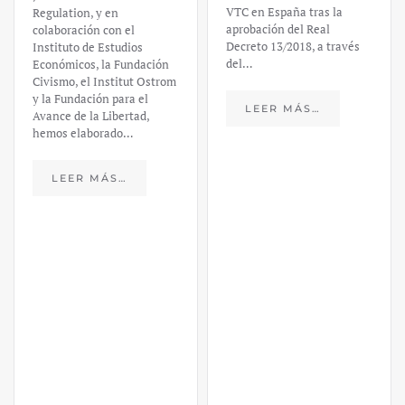
VTC en España tras la
financiero –
aprobación del Real
Decreto 13/2018, a través
Daniel
del…
Fernández
LEER MÁS…
https://ijmpre2.katarsisdigital.c
content/uploads/2023/03/caso-
silicon-valley-ufm-market-
trends.pdf El último
informe de Market Trends,
elaborado para el Instituto
Juan de Mariana y para la
Universidad Francis…
LEER MÁS…