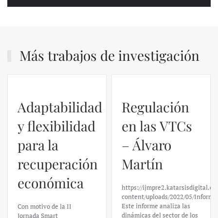
Más trabajos de investigación
Regulación
en las VTCs
– Álvaro
El caso de
Martín
Silicon
https://ijmpre2.katarsisdigital.com/wp-
Valley Bank:
content/uploads/2022/05/Informe_sobre_las_VTC.pdf
Este informe analiza las
un análisis
dinámicas del sector de los