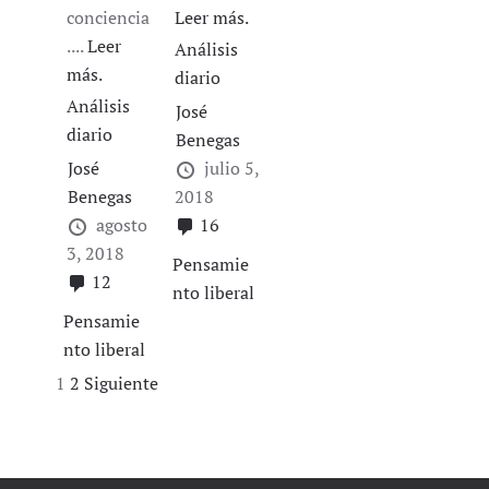
conciencia
Leer más.
....
Leer
Análisis
más.
diario
Análisis
José
diario
Benegas
José
julio 5,
Benegas
2018
agosto
16
3, 2018
Pensamie
12
nto liberal
Pensamie
nto liberal
Navegación
1
2
Siguiente
de
entradas