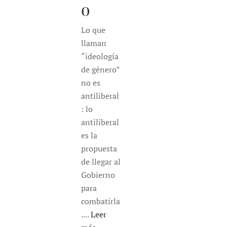
o
Lo que
llaman
“ideología
de género”
no es
antiliberal
: lo
antiliberal
es la
propuesta
de llegar al
Gobierno
para
combatirla
....
Leer