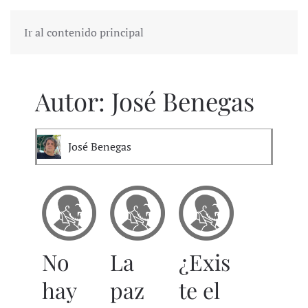
Ir al contenido principal
Autor:
José Benegas
José Benegas
No
La
¿Exis
hay
paz
te el