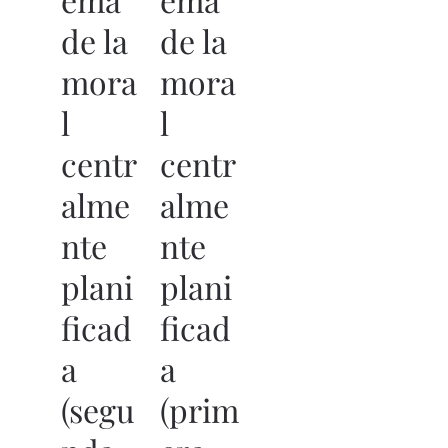
de la
de la
mora
mora
l
l
centr
centr
alme
alme
nte
nte
plani
plani
ficad
ficad
a
a
(segu
(prim