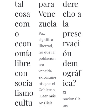
tal
para
dere
cosa
Vene
cho a
com
zuela
la
o
prese
Paz
significa
econ
rvaci
libertad,
omía
ón
no que la
población
libre
dem
sea
con
ográf
vencida
exitosame
socia
ica?
nte por el
Gobierno...
lismo
El
.
Leer más.
nacionalis
cultu
Análisis
mo