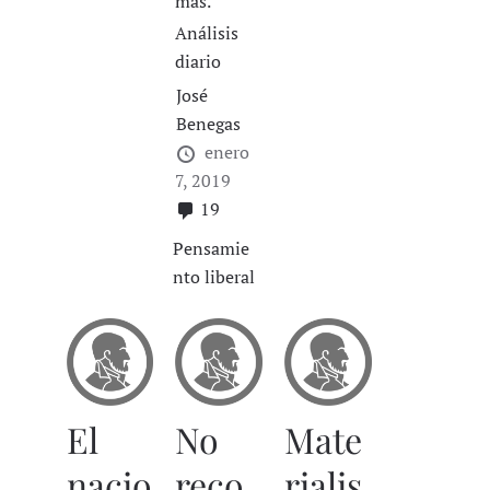
más.
Análisis
diario
José
Benegas
enero
7, 2019
19
Pensamie
nto liberal
El
No
Mate
nacio
reco
rialis