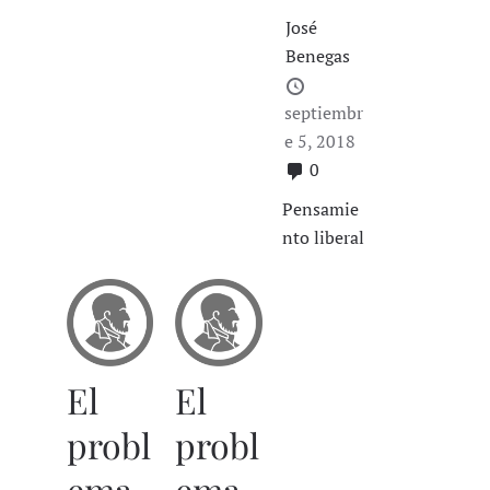
José
Benegas
septiembr
e 5, 2018
0
Pensamie
nto liberal
El
El
probl
probl
ema
ema