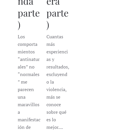
nda
era
parte
parte
)
)
Los
Cuantas
comporta
más
mientos
experienci
“antinatur
as y
ales” no
resultados,
“normales
excluyend
” me
o la
parecen
violencia,
una
más se
maravillos
conoce
a
sobre qué
manifestac
es lo
ión de
mejor....