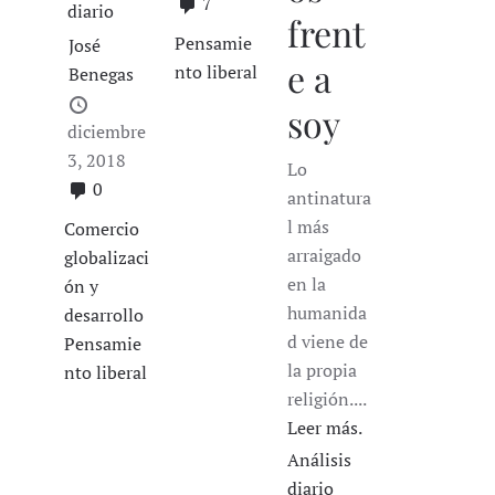
7
diario
frent
Pensamie
José
e a
nto liberal
Benegas
soy
diciembre
3, 2018
Lo
0
antinatura
l más
Comercio
arraigado
globalizaci
en la
ón y
humanida
desarrollo
d viene de
Pensamie
la propia
nto liberal
religión....
Leer más.
Análisis
diario