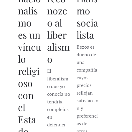
nalis
nozc
mo
mo
o al
socia
es un
liber
lista
víncu
alism
Bezos es
dueño de
lo
o
una
religi
compañía
El
cuyos
liberalism
oso
precios
o que yo
con
reflejan
conocía no
satisfacció
tendría
el
n y
complejos
preferenci
Esta
en
as de
defender
do
otros....