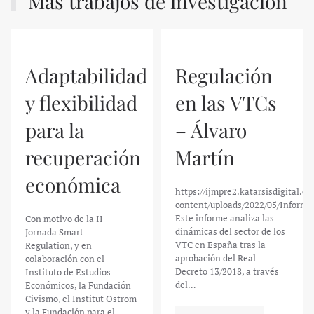
Más trabajos de investigación
Adaptabilidad
Regulación
y flexibilidad
en las VTCs
para la
– Álvaro
recuperación
Martín
económica
https://ijmpre2.katarsisdigital.c
content/uploads/2022/05/Informe
Este informe analiza las
Con motivo de la II
dinámicas del sector de los
Jornada Smart
VTC en España tras la
Regulation, y en
aprobación del Real
colaboración con el
Decreto 13/2018, a través
Instituto de Estudios
del…
Económicos, la Fundación
Civismo, el Institut Ostrom
y la Fundación para el