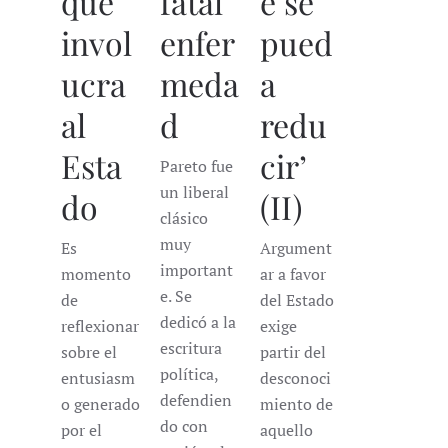
que
fatal
e se
invol
enfer
pued
ucra
meda
a
al
d
redu
Esta
cir’
Pareto fue
un liberal
do
(II)
clásico
muy
Es
Argument
important
momento
ar a favor
e. Se
de
del Estado
dedicó a la
reflexionar
exige
escritura
sobre el
partir del
política,
entusiasm
desconoci
defendien
o generado
miento de
do con
por el
aquello