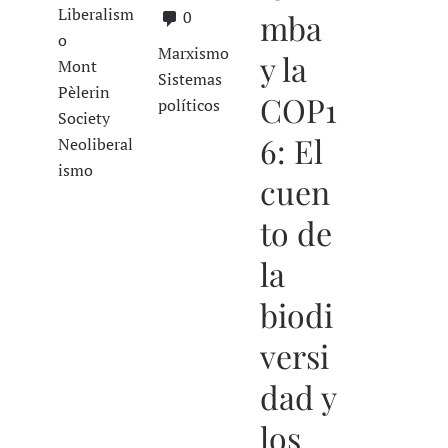
Liberalism
0
mba
o
Marxismo
y la
Mont
Sistemas
Pèlerin
COP1
políticos
Society
6: El
Neoliberal
ismo
cuen
to de
la
biodi
versi
dad y
los