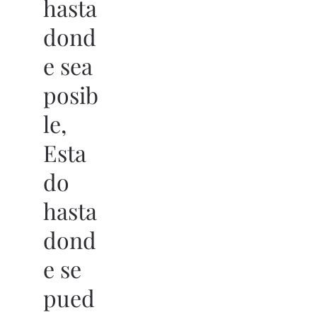
hasta
dond
e sea
posib
le,
Esta
do
hasta
dond
e se
pued