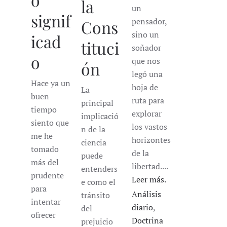
la
un
signif
pensador,
Cons
sino un
icad
tituci
soñador
o
que nos
ón
legó una
Hace ya un
hoja de
La
buen
ruta para
principal
tiempo
explorar
implicació
siento que
los vastos
n de la
me he
horizontes
ciencia
tomado
de la
puede
más del
libertad....
entenders
prudente
Leer más.
e como el
para
Análisis
tránsito
intentar
diario
,
del
ofrecer
Doctrina
prejuicio