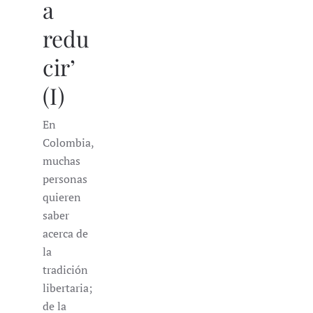
a
redu
cir’
(I)
En
Colombia,
muchas
personas
quieren
saber
acerca de
la
tradición
libertaria;
de la