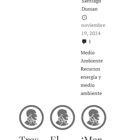
Santiago
Dussan
noviembre
19, 2024
1
Medio
Ambiente
Recursos
energía y
medio
ambiente
Tres
El
‘Mer