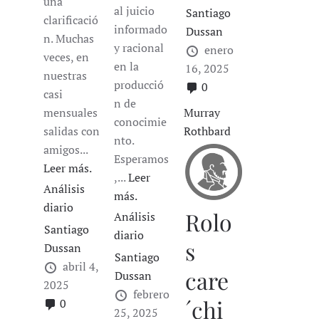
una
al juicio
Santiago
clarificació
informado
Dussan
n. Muchas
y racional
enero
veces, en
en la
16, 2025
nuestras
producció
0
casi
n de
Murray
mensuales
conocimie
Rothbard
salidas con
nto.
amigos...
Esperamos
Leer más.
,...
Leer
Análisis
más.
diario
Rolo
Análisis
Santiago
diario
s
Dussan
Santiago
abril 4,
care
Dussan
2025
febrero
´chi
0
25, 2025