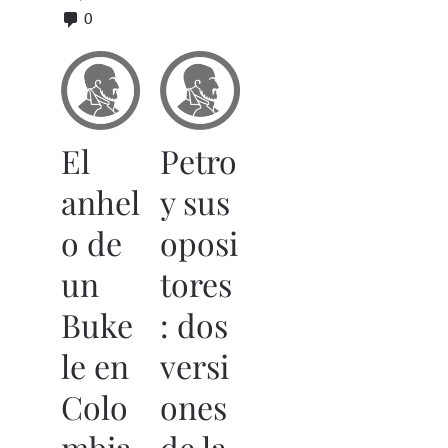
0
El
Petro
anhel
y sus
o de
oposi
un
tores
Buke
: dos
le en
versi
Colo
ones
mbia
de la