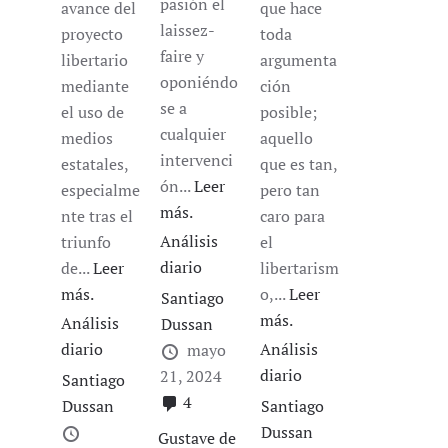
pasión el
avance del
que hace
laissez-
proyecto
toda
faire y
libertario
argumenta
oponiéndo
mediante
ción
se a
el uso de
posible;
cualquier
medios
aquello
intervenci
estatales,
que es tan,
ón...
Leer
especialme
pero tan
más.
nte tras el
caro para
Análisis
triunfo
el
diario
de...
Leer
libertarism
más.
o,...
Leer
Santiago
más.
Análisis
Dussan
diario
Análisis
mayo
diario
21, 2024
Santiago
4
Dussan
Santiago
Dussan
Gustave de