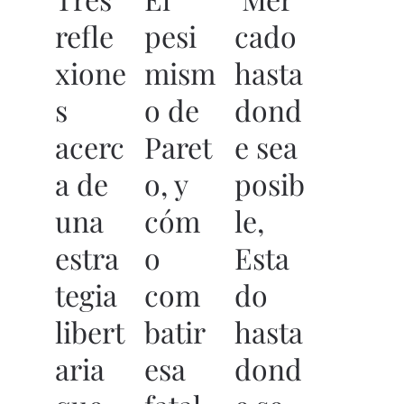
refle
pesi
cado
xione
mism
hasta
s
o de
dond
acerc
Paret
e sea
a de
o, y
posib
una
cóm
le,
estra
o
Esta
tegia
com
do
libert
batir
hasta
aria
esa
dond