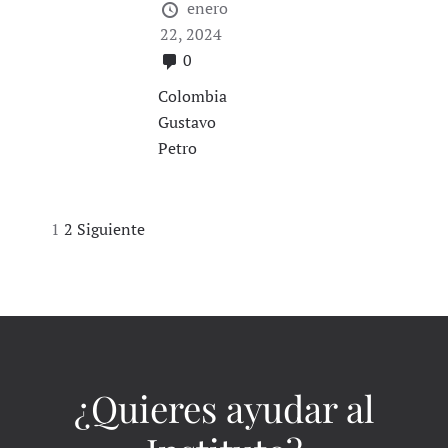
enero
22, 2024
0
Colombia
Gustavo
Petro
Navegación
1
2
Siguiente
de
entradas
¿Quieres ayudar al