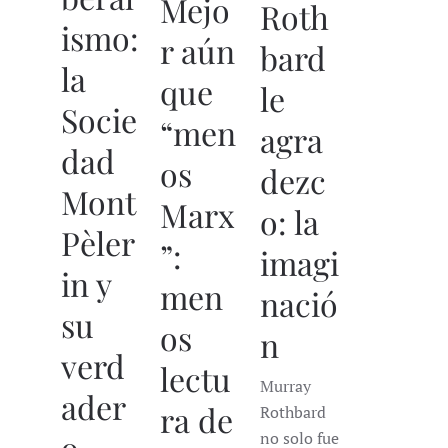
Mejo
Roth
ismo:
r aún
bard
la
que
le
Socie
“men
agra
dad
os
dezc
Mont
Marx
o: la
Pèler
”:
imagi
in y
men
nació
su
os
n
verd
lectu
Murray
ader
ra de
Rothbard
o
no solo fue