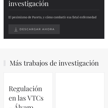
investigación
El pesimismo de Pareto, y cómo combatir esa fatal enfermedad
DESCARGAR AHORA
Más trabajos de investigación
Regulación
El caso de
en las VTCs
Silicon
– Álvaro
Valley Bank: