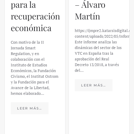
– Álvaro
El caso de
Martín
Silicon
https://ijmpre2.katarsisdigital.com/wp-
Valley Bank:
content/uploads/2022/05/Informe_sobre_las_VTC.pdf
Este informe analiza las
un análisis
dinámicas del sector de los
VTC en España tras la
financiero –
aprobación del Real
Decreto 13/2018, a través
Daniel
del…
Fernández
LEER MÁS…
https://ijmpre2.katarsisdigital.c
content/uploads/2023/03/caso-
silicon-valley-ufm-market-
trends.pdf El último
informe de Market Trends,
elaborado para el Instituto
Juan de Mariana y para la