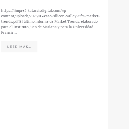
https://ijmpre2.katarsisdigital.com/wp-
content/uploads/2023/03/caso-silicon-valley-ufm-market-
trends.pdf El último informe de Market Trends, elaborado
para el Instituto Juan de Mariana y para la Universidad
Francis…
Esp
peo
LEER MÁS…
eco
20
El IJM
mide e
Europea
Económ
LE