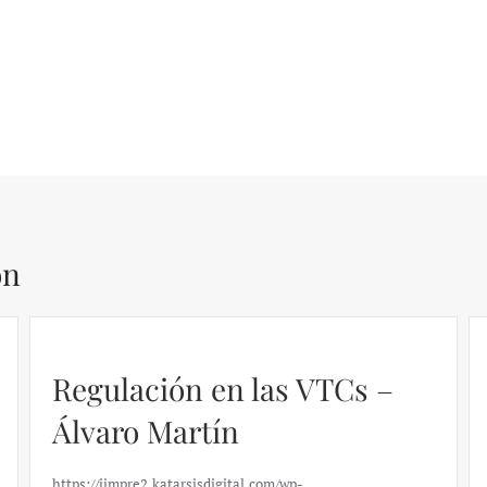
ón
Regulación en las VTCs –
Álvaro Martín
https://ijmpre2.katarsisdigital.com/wp-