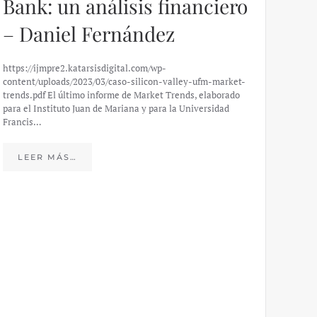
Bank: un análisis financiero
– Daniel Fernández
https://ijmpre2.katarsisdigital.com/wp-
content/uploads/2023/03/caso-silicon-valley-ufm-market-
trends.pdf El último informe de Market Trends, elaborado
para el Instituto Juan de Mariana y para la Universidad
Francis…
Esp
peo
LEER MÁS…
eco
20
El IJM
mide e
Europea
Económ