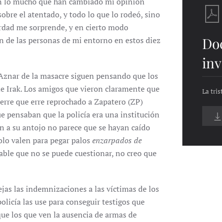
en lo mucho que han cambiado mi opinión
bre el atentado, y todo lo que lo rodeó, sino
verdad me sorprende, y en cierto modo
Do
n de las personas de mi entorno en estos diez
inv
Aznar de la masacre siguen pensando que los
de Irak. Los amigos que vieron claramente que
La tri
 erre que erre reprochado a Zapatero (ZP)
ue pensaban que la policía era una institución
n a su antojo no parece que se hayan caído
olo valen para pegar palos
enzarpados de
able que no se puede cuestionar, no creo que
jas las indemnizaciones a las víctimas de los
olicía las use para conseguir testigos que
ue los que ven la ausencia de armas de