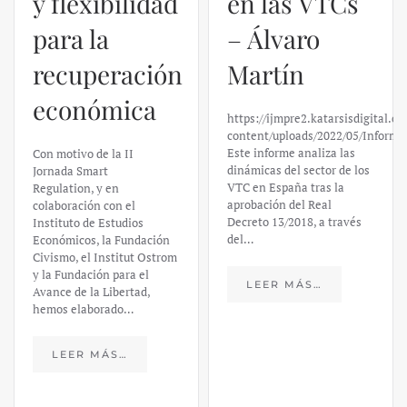
y flexibilidad
en las VTCs
para la
– Álvaro
recuperación
Martín
económica
https://ijmpre2.katarsisdigital.c
content/uploads/2022/05/Informe
Este informe analiza las
Con motivo de la II
dinámicas del sector de los
Jornada Smart
VTC en España tras la
Regulation, y en
aprobación del Real
colaboración con el
Decreto 13/2018, a través
Instituto de Estudios
del…
Económicos, la Fundación
Civismo, el Institut Ostrom
y la Fundación para el
LEER MÁS…
Avance de la Libertad,
hemos elaborado…
LEER MÁS…