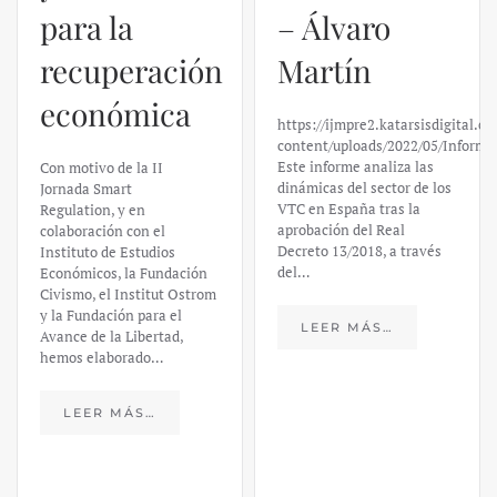
para la
– Álvaro
recuperación
Martín
económica
https://ijmpre2.katarsisdigital.c
content/uploads/2022/05/Informe
Este informe analiza las
Con motivo de la II
dinámicas del sector de los
Jornada Smart
VTC en España tras la
Regulation, y en
aprobación del Real
colaboración con el
Decreto 13/2018, a través
Instituto de Estudios
del…
Económicos, la Fundación
Civismo, el Institut Ostrom
y la Fundación para el
LEER MÁS…
Avance de la Libertad,
hemos elaborado…
LEER MÁS…